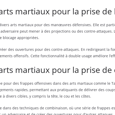
arts martiaux pour la prise de
divers arts martiaux pour des manœuvres défensives. Elle est partic
 adversaire peut mener à des projections ou des contre-attaques. L
de blocage appropriées.
créer des ouvertures pour des contre-attaques. En redirigeant la for
ements offensifs. Cette fonctionnalité à double usage améliore l’ef
 arts martiaux pour la prise d
ée pour des frappes offensives dans des arts martiaux comme le T
agements rapides, permettant aux pratiquants de délivrer des coups
divers cibles, y compris la tête, le cou et les côtes.
 dans des techniques de combinaison, où une série de frappes est
un adversaire et de créer des ouvertures pour d’autres attaques.