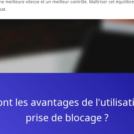
meilleure vitesse et un meilleur contrôle. Maîtriser cet équilibre
bat.