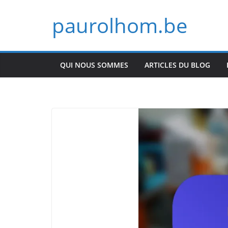
Skip
paurolhom.be
to
content
QUI NOUS SOMMES
ARTICLES DU BLOG