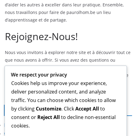
d’aider les autres à exceller dans leur pratique. Ensemble,
nous travaillons pour faire de paurolhom.be un lieu
d’apprentissage et de partage.
Rejoignez-Nous!
Nous vous invitons à explorer notre site et à découvrir tout ce
que nous avons à offrir. Si vous avez des questions ou
souhaitez en savoir plus, n’hésitez pas à nous contacter à
We respect your privacy
hello@paurolhom.be
. Ensemble, faisons de votre expérience
au tennis de table un moment inoubliable!
Cookies help us improve your experience,
deliver personalized content, and analyze
traffic. You can choose which cookies to allow
by clicking
Customize
. Click
Accept All
to
Mentions légales
consent or
Reject All
to decline non-essential
Entrer en contact
cookies.
Qui nous sommes